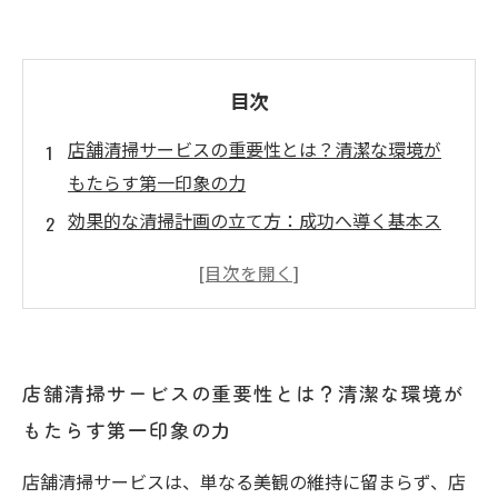
目次
店舗清掃サービスの重要性とは？清潔な環境が
もたらす第一印象の力
効果的な清掃計画の立て方：成功へ導く基本ス
テップを詳解
洗剤や器具の選び方ガイド：業界プロが教える
最適なアイテムとは
スタッフ教育と安全管理のポイント：現場で実
店舗清掃サービスの重要性とは？清潔な環境が
践できる具体策
もたらす第一印象の力
成功事例から学ぶ！高品質な店舗清掃サービス
で顧客満足度アップ
店舗清掃サービスは、単なる美観の維持に留まらず、店