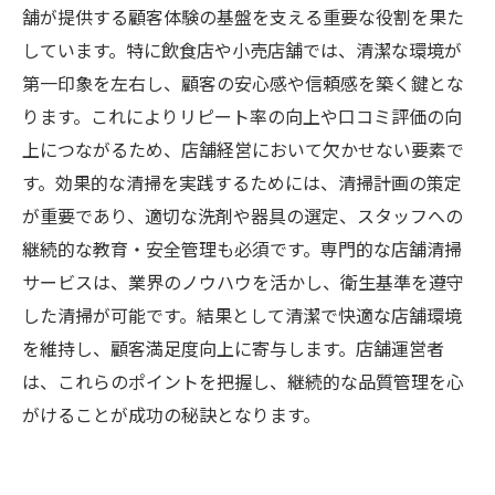
店舗清掃サービスの最新トレンドとこれからの
舗が提供する顧客体験の基盤を支える重要な役割を果た
展望
しています。特に飲食店や小売店舗では、清潔な環境が
まとめ：効果的な店舗清掃サービスで持続可能
第一印象を左右し、顧客の安心感や信頼感を築く鍵とな
な衛生環境を実現する方法
ります。これによりリピート率の向上や口コミ評価の向
上につながるため、店舗経営において欠かせない要素で
す。効果的な清掃を実践するためには、清掃計画の策定
が重要であり、適切な洗剤や器具の選定、スタッフへの
継続的な教育・安全管理も必須です。専門的な店舗清掃
サービスは、業界のノウハウを活かし、衛生基準を遵守
した清掃が可能です。結果として清潔で快適な店舗環境
を維持し、顧客満足度向上に寄与します。店舗運営者
は、これらのポイントを把握し、継続的な品質管理を心
がけることが成功の秘訣となります。