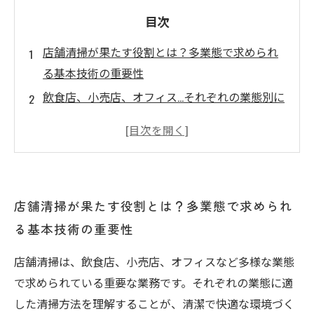
目次
店舗清掃が果たす役割とは？多業態で求められ
る基本技術の重要性
飲食店、小売店、オフィス…それぞれの業態別に
見る清掃のポイント
効率アップの秘訣！店舗清掃に欠かせない最新
機材と洗剤活用術
現場で実践！幅広い業態に対応する清掃作業の
店舗清掃が果たす役割とは？多業態で求められ
具体的な手順とは
る基本技術の重要性
店舗清掃技術の習得でブランド力アップ！信頼
を築く長期的メリット
店舗清掃は、飲食店、小売店、オフィスなど多様な業態
店舗清掃の専門家が教える！業態ごとの最適な
で求められている重要な業務です。それぞれの業態に適
清掃計画の立て方
した清掃方法を理解することが、清潔で快適な環境づく