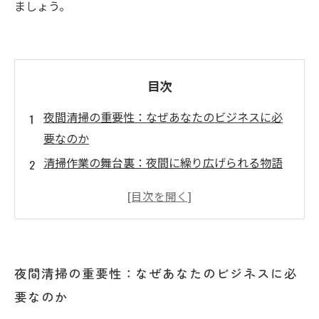
ましょう。
目次
夜間清掃の重要性：なぜあなたのビジネスに必
要なのか
清掃作業の舞台裏：夜間に繰り広げられる物語
業務が終わった後の清掃：スムーズに行うため
の秘訣
問題を未然に防ぐ！モニタリングで確認する清
掃パフォーマンス
夜間清掃の重要性：なぜあなたのビジネスに必
安心・安全な空間を提供するための夜間清掃の
要なのか
メリット